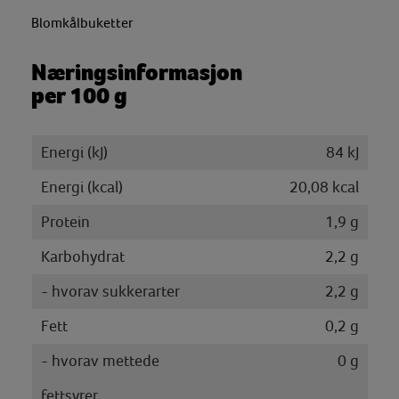
Blomkålbuketter
Næringsinformasjon
per 100 g
Energi (kJ)
84 kJ
Energi (kcal)
20,08 kcal
Protein
1,9 g
Karbohydrat
2,2 g
- hvorav sukkerarter
2,2 g
Fett
0,2 g
- hvorav mettede
0 g
fettsyrer