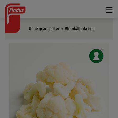
Togg
navi
Rene grønnsaker
Blomkålbuketter
>