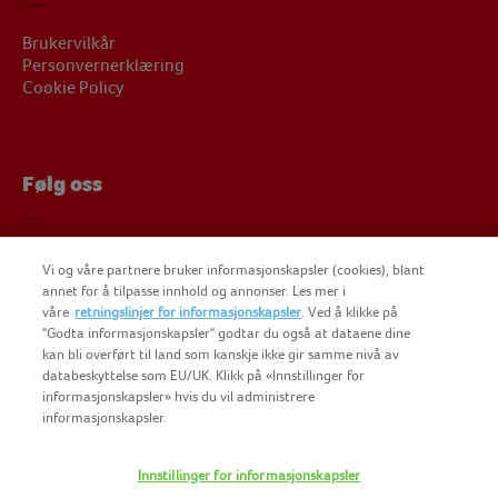
Brukervilkår
Personvernerklæring
Cookie Policy
Følg oss
Følg oss på Facebook
Vi og våre partnere bruker informasjonskapsler (cookies), blant
Følg oss på Instagram
annet for å tilpasse innhold og annonser. Les mer i
Findus på YouTube
våre
retningslinjer for informasjonskapsler
. Ved å klikke på
"Godta informasjonskapsler" godtar du også at dataene dine
kan bli overført til land som kanskje ikke gir samme nivå av
databeskyttelse som EU/UK. Klikk på «Innstillinger for
informasjonskapsler» hvis du vil administrere
informasjonskapsler.
COPYRIGHT FINDUS NORGE AS 2025
Innstillinger for informasjonskapsler
FINDUS