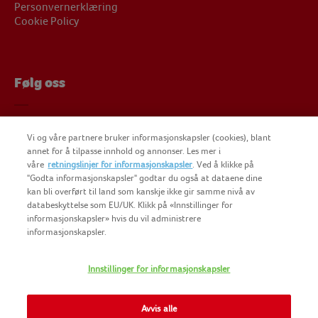
Personvernerklæring
Cookie Policy
Følg oss
Følg oss på Facebook
Vi og våre partnere bruker informasjonskapsler (cookies), blant
Følg oss på Instagram
annet for å tilpasse innhold og annonser. Les mer i
Findus på YouTube
våre
retningslinjer for informasjonskapsler
. Ved å klikke på
"Godta informasjonskapsler" godtar du også at dataene dine
kan bli overført til land som kanskje ikke gir samme nivå av
databeskyttelse som EU/UK. Klikk på «Innstillinger for
informasjonskapsler» hvis du vil administrere
informasjonskapsler.
COPYRIGHT FINDUS NORGE AS 2025
Innstillinger for informasjonskapsler
FINDUS
NOMAD FOODS
Avvis alle