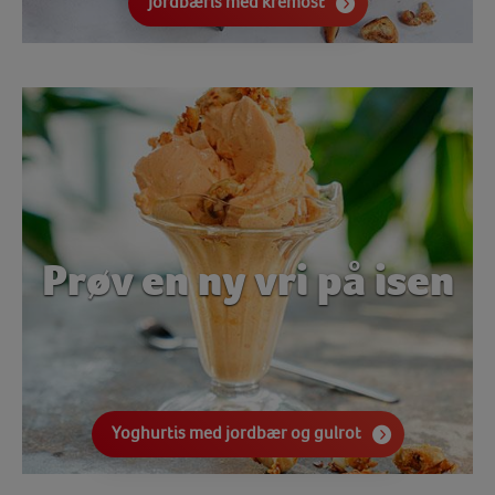
Jordbæris med kremost
Prøv en ny vri på isen
Yoghurtis med jordbær og gulrot