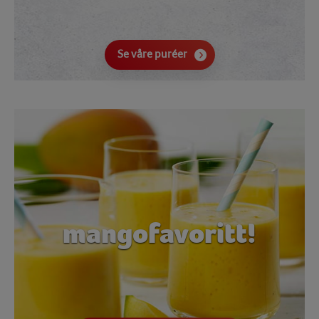
Se våre puréer
mangofavoritt!