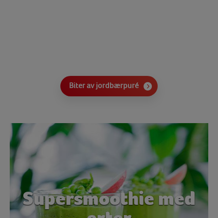
Biter av jordbærpuré
Supersmoothie med