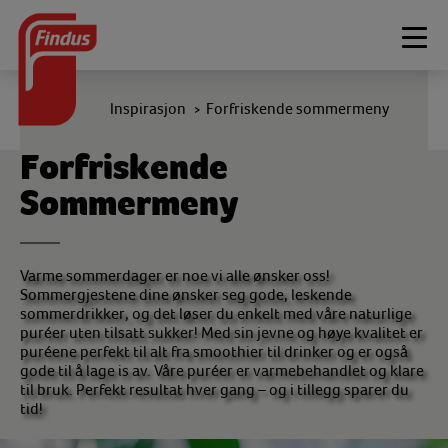
Togg
navi
Inspirasjon
Forfriskende sommermeny
>
Forfriskende
Sommermeny
Varme sommerdager er noe vi alle ønsker oss!
Sommergjestene dine ønsker seg gode, leskende
sommerdrikker, og det løser du enkelt med våre naturlige
puréer uten tilsatt sukker! Med sin jevne og høye kvalitet er
puréene perfekt til alt fra smoothier til drinker og er også
gode til å lage is av. Våre puréer er varmebehandlet og klare
til bruk. Perfekt resultat hver gang – og i tillegg sparer du
tid!