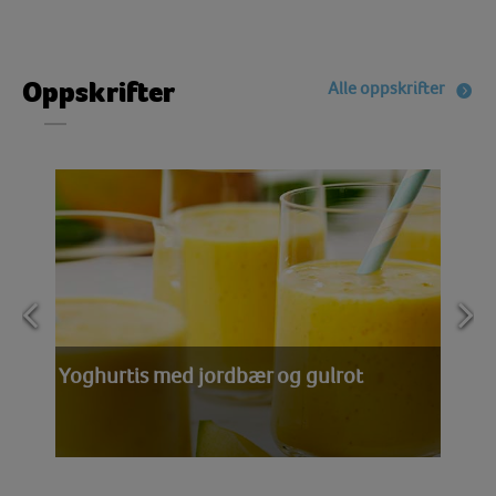
Oppskrifter
Alle oppskrifter
Yoghurtis med jordbær og gulrot
Mangosmoothie med chili
Jordbærsmoothie med gulrot og lime