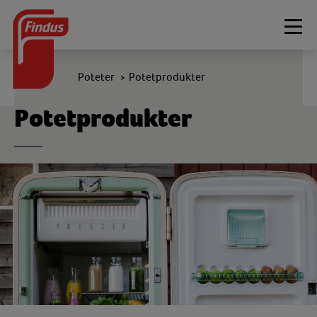
Togg
navi
Poteter
Potetprodukter
>
Potetprodukter