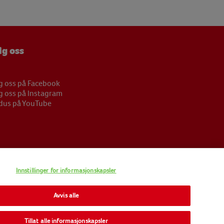
lg oss
g oss på Facebook
g oss på Instagram
dus på YouTube
Innstillinger for informasjonskapsler
Avvis alle
SITEMAP
Tillat alle informasjonskapsler