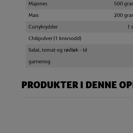
Majones
500
gra
Mais
200
gra
Currykrydder
1
Chilipulver (1 knivsodd)
Salat, tomat og rødløk - til
garnering
PRODUKTER I DENNE O