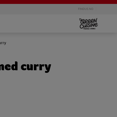
FINDUS.NO
urry
med curry