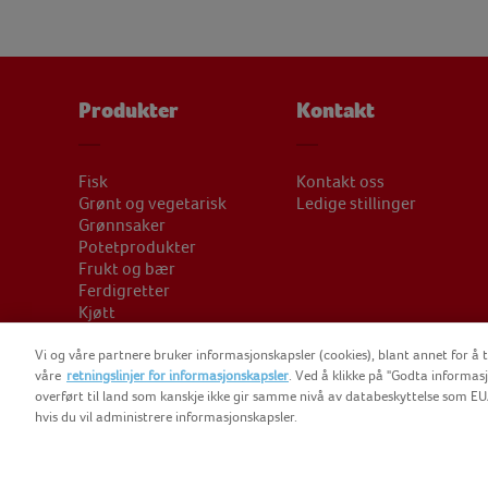
Produkter
Kontakt
Fisk
Kontakt oss
Grønt og vegetarisk
Ledige stillinger
Grønnsaker
Potetprodukter
Frukt og bær
Ferdigretter
Kjøtt
Konditoriet
Frityroljer
Vi og våre partnere bruker informasjonskapsler (cookies), blant annet for å t
våre
retningslinjer for informasjonskapsler
. Ved å klikke på "Godta informas
overført til land som kanskje ikke gir samme nivå av databeskyttelse som EU/
hvis du vil administrere informasjonskapsler.
COPYRI