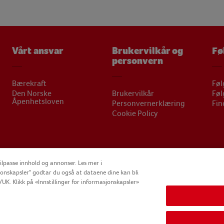
Vårt ansvar
Brukervilkår og
Fø
personvern
Bærekraft
Føl
Den Norske
Brukervilkår
Føl
Åpenhetsloven
Personvernerklæring
Fin
Cookie Policy
ilpasse innhold og annonser. Les mer i
jonskapsler" godtar du også at dataene dine kan bli
UK. Klikk på «Innstillinger for informasjonskapsler»
GHT FINDUS NORGE AS 2025
FINDUS
NOMAD FOODS