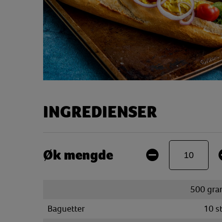
INGREDIENSER
Øk mengde
500
gra
Baguetter
10
s