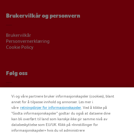
Brukervilkår og personvern
Brukervilkår
Personvernerklæring
Cookie Policy
Følg oss
Følg oss på Facebook
Vi og våre partnere bruker informasjonskapsler (cookies), blant
Følg oss på Instagram
annet for å tilpasse innhold og annonser. Les mer i
Findus på YouTube
våre
retningslinjer for informasjonskapsler
. Ved å klikke på
"Godta informasjonskapsler" godtar du også at dataene dine
kan bli overført til land som kanskje ikke gir samme nivå av
databeskyttelse som EU/UK. Klikk på «Innstillinger for
informasjonskapsler» hvis du vil administrere