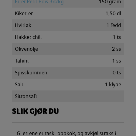
Erter Petit Pois 3x2kg
150
gram
Kikerter
1,50
dl
Hvitløk
1
fedd
Hakket chili
1
ts
Olivenolje
2
ss
Tahini
1
ss
Spisskummen
0
ts
Salt
1
klype
Sitronsaft
SLIK GJØR DU
Gi ertene et raskt oppkok, og avkjøl straks i