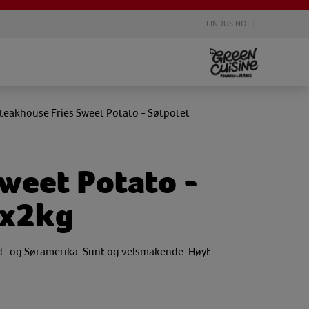
FINDUS.NO
teakhouse Fries Sweet Potato - Søtpotet
weet Potato -
4x2kg
ord- og Søramerika. Sunt og velsmakende. Høyt