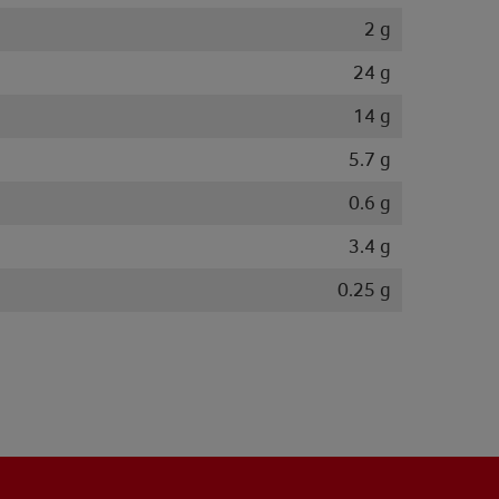
2 g
24 g
14 g
5.7 g
0.6 g
3.4 g
0.25 g