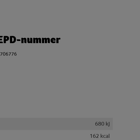
EPD-nummer
706776
680 kJ
162 kcal