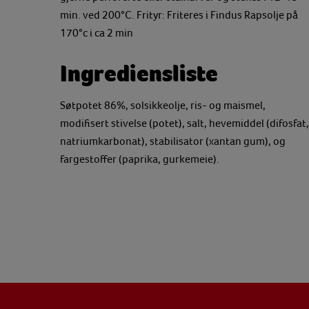
min. ved 200°C. Frityr: Friteres i Findus Rapsolje på
170°c i ca 2 min
Ingrediensliste
Søtpotet 86%, solsikkeolje, ris- og maismel,
modifisert stivelse (potet), salt, hevemiddel (difosfat,
natriumkarbonat), stabilisator (xantan gum), og
fargestoffer (paprika, gurkemeie).