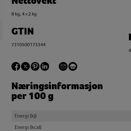
Nettovekt
8 kg, 4 x 2 kg
GTIN
7310500173344
4
Næringsinformasjon
per 100 g
Energi (kJ)
Energi (kcal)