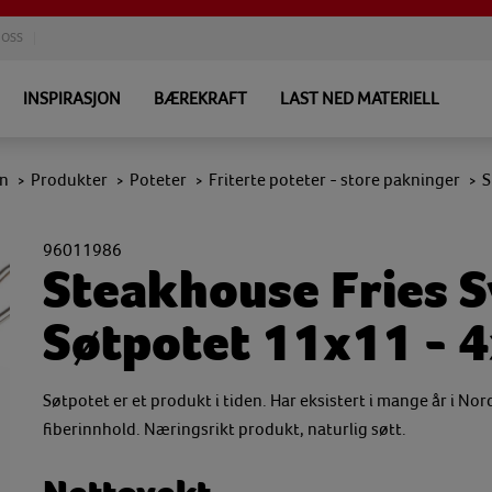
 OSS
INSPIRASJON
BÆREKRAFT
LAST NED MATERIELL
en
Produkter
Poteter
Friterte poteter - store pakninger
S
>
>
>
>
96011986
Steakhouse Fries S
Søtpotet 11x11 - 
Søtpotet er et produkt i tiden. Har eksistert i mange år i N
fiberinnhold. Næringsrikt produkt, naturlig søtt.