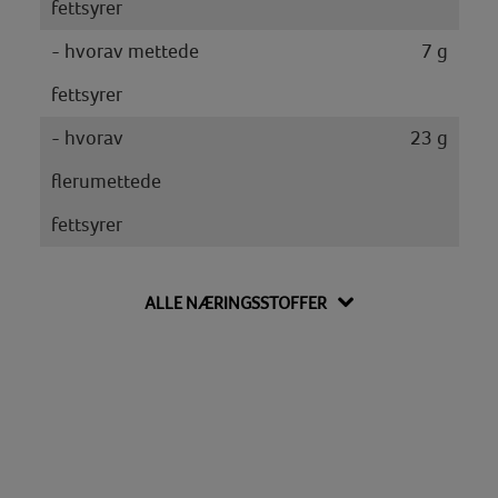
fettsyrer
- hvorav mettede
7 g
fettsyrer
- hvorav
23 g
flerumettede
fettsyrer
Salt
0 g
ALLE NÆRINGSSTOFFER