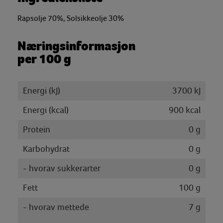
Rapsolje 70%, Solsikkeolje 30%
Næringsinformasjon
per 100 g
Energi (kJ)
3700 kJ
Energi (kcal)
900 kcal
Protein
0 g
Karbohydrat
0 g
- hvorav sukkerarter
0 g
Fett
100 g
- hvorav mettede
7 g