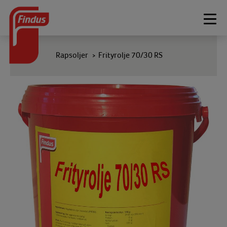
Togg
navi
Rapsoljer
Frityrolje 70/30 RS
>