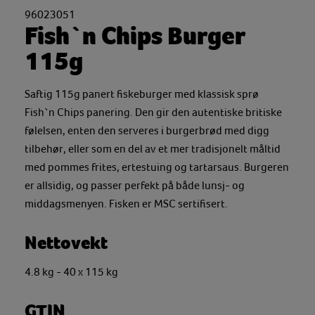
96023051
Fish`n Chips Burger
115g
Saftig 115g panert fiskeburger med klassisk sprø
Fish`n Chips panering. Den gir den autentiske britiske
følelsen, enten den serveres i burgerbrød med digg
tilbehør, eller som en del av et mer tradisjonelt måltid
med pommes frites, ertestuing og tartarsaus. Burgeren
er allsidig, og passer perfekt på både lunsj- og
middagsmenyen. Fisken er MSC sertifisert.
Nettovekt
4.8 kg - 40 x 115 kg
GTIN